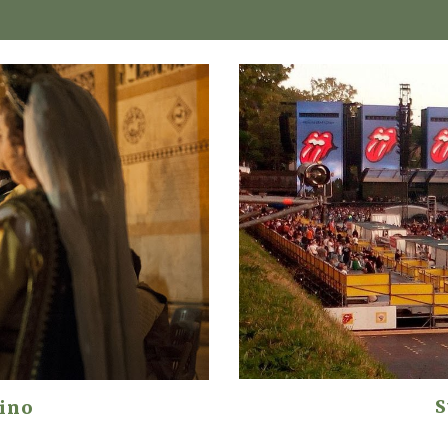
S
lino